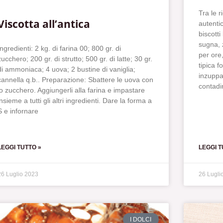
Tra le 
Viscotta all’antica
autentic
biscotti
sugna, 
Ingredienti: 2 kg. di farina 00; 800 gr. di
per ore,
zucchero; 200 gr. di strutto; 500 gr. di latte; 30 gr.
tipica f
di ammoniaca; 4 uova; 2 bustine di vaniglia;
inzuppar
cannella q.b.. Preparazione: Sbattere le uova con
contadi
lo zucchero. Aggiungerli alla farina e impastare
insieme a tutti gli altri ingredienti. Dare la forma a
S e infornare
LEGGI TUTTO »
LEGGI T
26 Luglio 2023
26 Lugli
I DOLCI