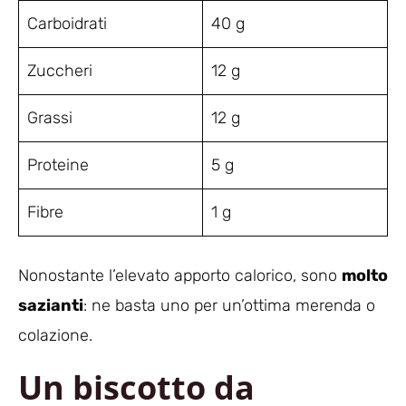
Carboidrati
40 g
Zuccheri
12 g
Grassi
12 g
Proteine
5 g
Fibre
1 g
Nonostante l’elevato apporto calorico, sono
molto
sazianti
: ne basta uno per un’ottima merenda o
colazione.
Un biscotto da