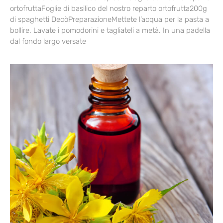
ortofruttaFoglie di basilico del nostro reparto ortofrutta200g
di spaghetti DecòPreparazioneMettete l’acqua per la pasta a
bollire. Lavate i pomodorini e tagliateli a metà. In una padella
dal fondo largo versate