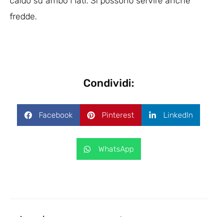
caldo su ambo i lati. Si possono servire anche
fredde.
Condividi:
Facebook
Pinterest
LinkedIn
WhatsApp