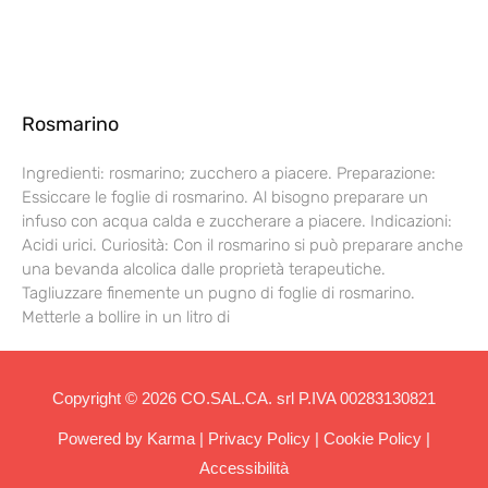
Rosmarino
Ingredienti: rosmarino; zucchero a piacere. Preparazione:
Essiccare le foglie di rosmarino. Al bisogno preparare un
infuso con acqua calda e zuccherare a piacere. Indicazioni:
Acidi urici. Curiosità: Con il rosmarino si può preparare anche
una bevanda alcolica dalle proprietà terapeutiche.
Tagliuzzare finemente un pugno di foglie di rosmarino.
Metterle a bollire in un litro di
Copyright © 2026 CO.SAL.CA. srl P.IVA 00283130821
Powered by
Karma
|
Privacy Policy
|
Cookie Policy
|
Accessibilità