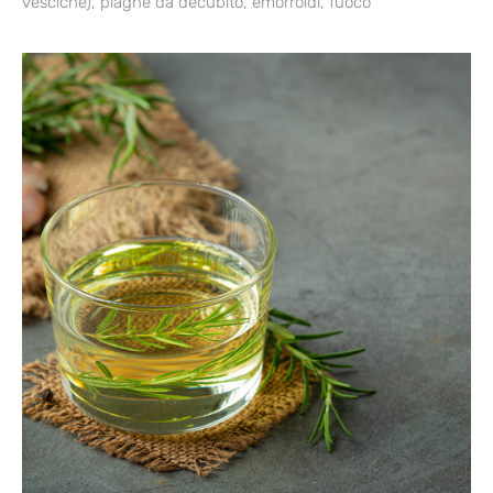
vesciche), piaghe da decubito, emorroidi, fuoco