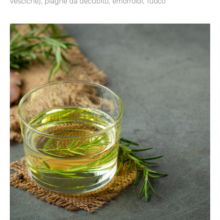
vesciche), piaghe da decubito, emorroidi, fuoco