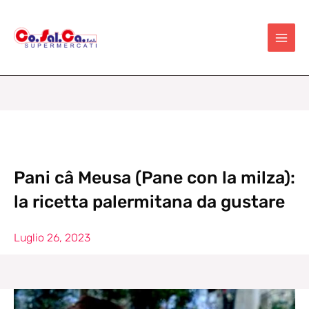
Vai
al
contenuto
Pani câ Meusa (Pane con la milza):
la ricetta palermitana da gustare
Luglio 26, 2023