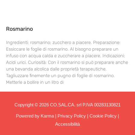
Rosmarino
Ingredienti: rosmarino; zucchero a piacere. Preparazione:
Essiccare le foglie di rosmarino. Al bisogno preparare un
infuso con acqua calda e zuccherare a piacere. Indicazioni:
Acidi urici. Curiosità: Con il rosmarino si può preparare anche
una bevanda alcolica dalle proprietà terapeutiche.
Tagliuzzare finemente un pugno di foglie di rosmarino.
Metterle a bollire in un litro di
Copyright © 2026 CO.SAL.CA. srl P.IVA 00283130821
Powered by
Karma
|
Privacy Policy
|
Cookie Policy
|
Accessibilità